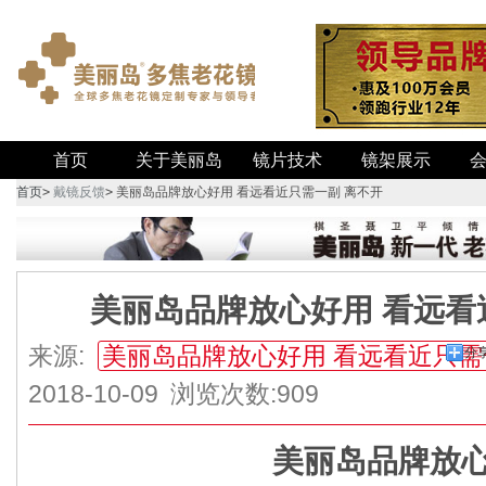
首页
关于美丽岛
镜片技术
镜架展示
首页
>
戴镜反馈
>
美丽岛品牌放心好用 看远看近只需一副 离不开
美丽岛品牌放心好用 看远看
来源:
美丽岛品牌放心好用 看远看近只需
分
2018-10-09
浏览次数:909
美丽岛品牌放