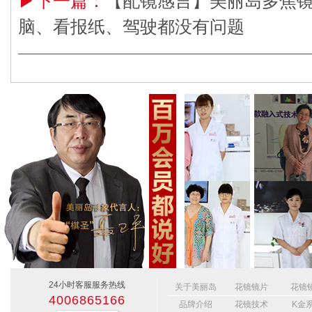
▶下一篇：
【配镜感言】美丽岛多焦
脑、看报纸、驾驶都没有问题
24小时客服服务热线
关于美丽岛
花镜镜片
花镜
4006865166
品牌介绍
花镜技术
K金