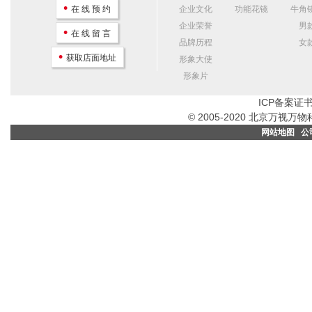
•
在 线 预 约
企业文化
功能花镜
牛角
企业荣誉
男
•
在 线 留 言
品牌历程
女
•
获取店面地址
形象大使
形象片
ICP备案证书
© 2005-2020 北京万
网站地图
公