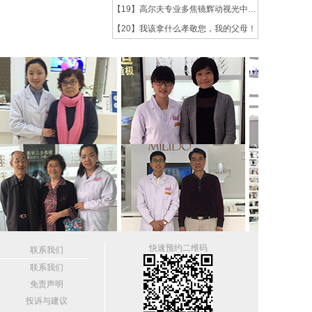
【19】
高尔夫专业多焦镜辉动视光中心北京华贸店7...
【20】
我该拿什么孝敬您，我的父母！
快速预约二维码
联系我们
联系我们
免责声明
投诉与建议