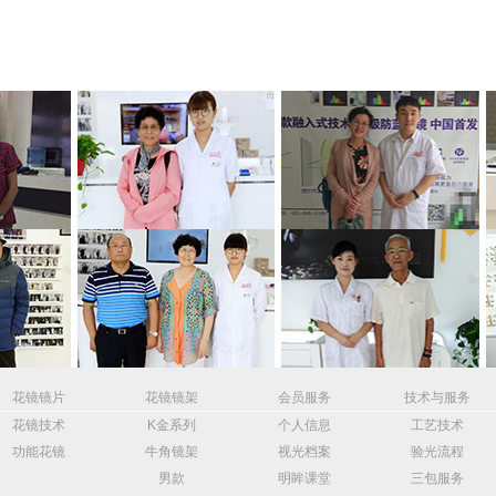
花镜镜片
花镜镜架
会员服务
技术与服务
花镜技术
K金系列
个人信息
工艺技术
功能花镜
牛角镜架
视光档案
验光流程
男款
明眸课堂
三包服务