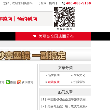
400-686-5166
您好，欢迎来到美丽岛！ 【
登录
|
预约
】
|
美丽岛全国店面分布
文章分类
»
品牌新闻
»
企业文化
»
戴镜反馈
»
护眼常识
微博
微信
新浪微博
热门文章
【1】
中国围棋棋圣聂卫平盛赞美丽岛！-高歌猛进...
【2】
美丽岛全面升级，攻克老花眼9大难题