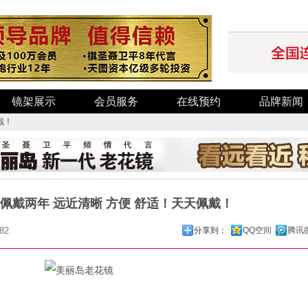
镜架展示
会员服务
在线预约
品牌新闻
戴！
佩戴两年 远近清晰 方便 舒适！天天佩戴！
82
分享到：
QQ空间
腾讯