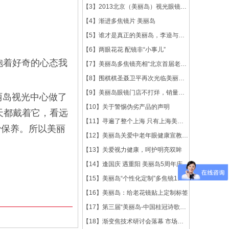
【3】
2013北京（美丽岛）视光眼镜文化节9月...
【4】
渐进多焦镜片 美丽岛
【5】
谁才是真正的美丽岛，李逵与李鬼，终究难逃...
【6】
两眼花花 配镜非“小事儿”
抱着好奇的心态我
【7】
美丽岛多焦镜亮相“北京首届老年节”
【8】
围棋棋圣聂卫平再次光临美丽岛配镜
【9】
美丽岛眼镜门店不打烊，销量不放假
丽岛视光中心做了
【10】
关于警惕伪劣产品的声明
天都戴着它，看远
【11】
寻遍了整个上海 只有上海美丽岛眼镜店的老...
费保养。所以美丽
【12】
美丽岛关爱中老年眼健康宣教活动在济南老年...
【13】
关爱视力健康，呵护明亮双眸
【14】
逢国庆 遇重阳 美丽岛5周年庆 限时钜...
【15】
美丽岛“个性化定制”多焦镜11月16日入...
【16】
美丽岛：给老花镜贴上定制标签
【17】
第三届“美丽岛-中国桂冠诗歌奖”揭晓
【18】
渐变焦技术研讨会落幕 市场快速发展大幕即...