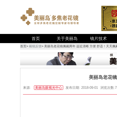
首页
关于美丽岛
镜片技术
首页
>
戴镜反馈
>
美丽岛老花镜佩戴两年 远近清晰 方便 舒适！天天佩
美丽岛老花镜
来源:
美丽岛眼视光中心
发布日期: 2018-09-01
浏览次数:7