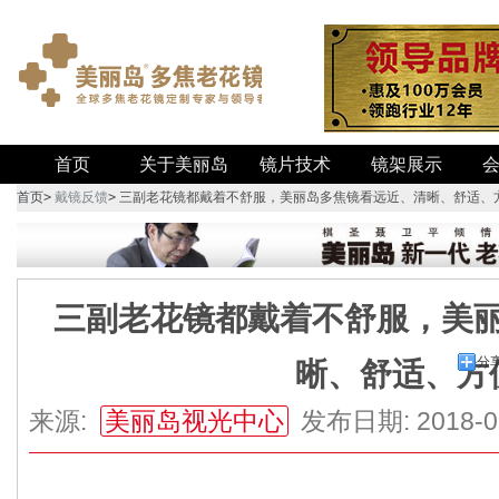
首页
关于美丽岛
镜片技术
镜架展示
首页
>
戴镜反馈
>
三副老花镜都戴着不舒服，美丽岛多焦镜看远近、清晰、舒适、
三副老花镜都戴着不舒服，美
分
晰、舒适、方
来源:
美丽岛视光中心
发布日期: 2018-0