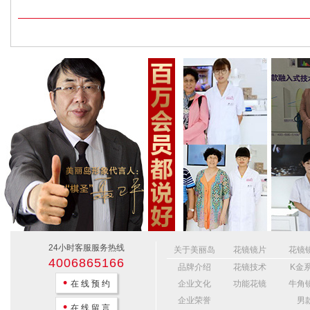
24小时客服服务热线
关于美丽岛
花镜镜片
花镜
4006865166
品牌介绍
花镜技术
K金
•
在 线 预 约
企业文化
功能花镜
牛角
企业荣誉
男
•
在 线 留 言